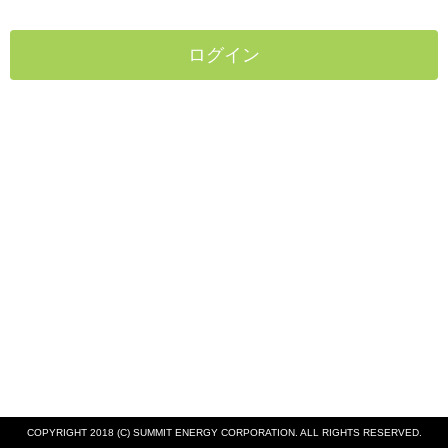
COPYRIGHT 2018 (C) SUMMIT ENERGY CORPORATION. ALL RIGHTS RESERVED.